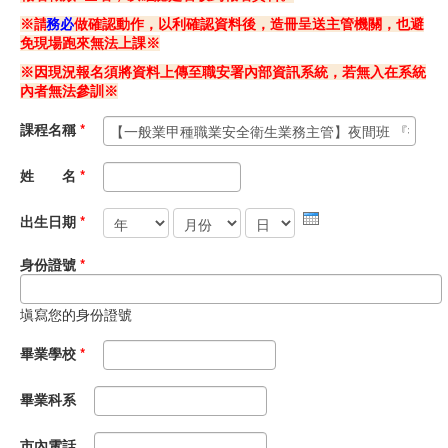
※請
務必
做確認動作，以利確認資料後，造冊呈送主管機關，也避
職安測驗
免現場跑來無法上課※
※因現況報名須將資料上傳至職安署內部資訊系統，若無入在系統
交通位置
內者無法參訓※
線上報名
課程名稱
*
反應信箱
姓 名
*
年
月份
日
資安公告
出生日期
*
身份證號
*
塡寫您的身份證號
畢業學校
*
畢業科系
市內電話