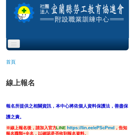
Skip to content
Skip to navigation
首頁
首頁
您在這裡
協會簡介
線上報名
服務項目
公布欄
報名所提供之相關資訊，本中心將依個人資料保護法，善盡保
課程公告
護之責
。
https://lin.ee/ePScPmd
※線上報名後，請加入官方
LINE
，告知
即測即評
報名職類+全名，以確認是否收到報名資料。