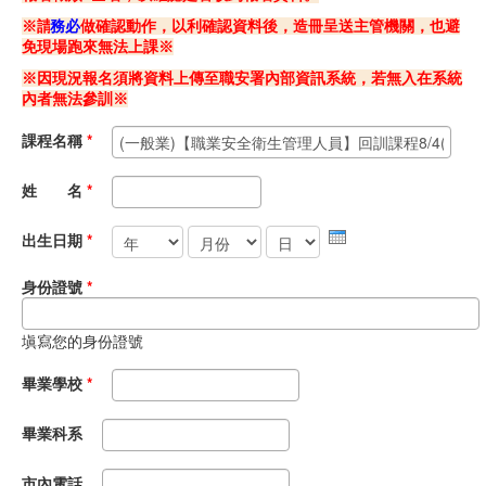
※請
務必
做確認動作，以利確認資料後，造冊呈送主管機關，也避
職安測驗
免現場跑來無法上課※
※因現況報名須將資料上傳至職安署內部資訊系統，若無入在系統
交通位置
內者無法參訓※
線上報名
課程名稱
*
反應信箱
姓 名
*
年
月份
日
資安公告
出生日期
*
身份證號
*
塡寫您的身份證號
畢業學校
*
畢業科系
市內電話