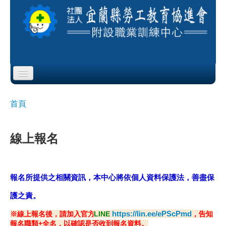
Skip to content
Skip to navigation
首頁
首頁
您在這裡
協會簡介
線上報名
服務項目
公布欄
報名所提供之相關資訊，本中心將依個人資料保護法，善盡保
課程公告
護之責
。
https://lin.ee/ePScPmd
※線上報名後，請加入官方
LINE
，告知
即測即評
報名職類+全名，以確認是否收到報名資料。