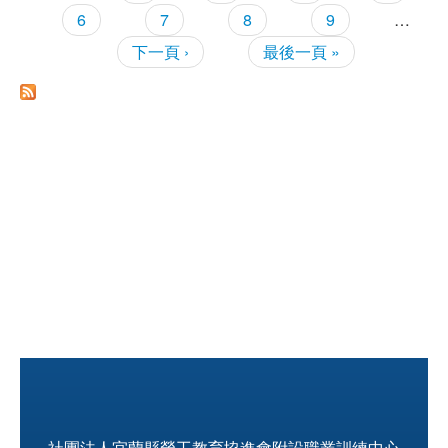
6
7
8
9
…
職安測驗
下一頁 ›
最後一頁 »
交通位置
線上報名
反應信箱
資安公告