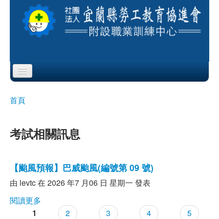
Skip to content
Skip to navigation
首頁
首頁
您在這裡
協會簡介
考試相關訊息
服務項目
公布欄
【颱風預報】巴威颱風(編號第 09 號)
由
levtc
在 2026 年7 月06 日 星期一 發表
課程公告
閱讀更多
關於【颱風預報】巴威颱風(編號第 09 號)
即測即評
1
2
3
4
5
頁面