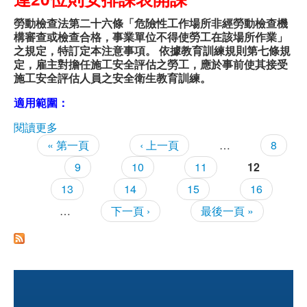
職安測驗
勞動檢查法第二十六條「危險性工作場所非經勞動檢查機
構審查或檢查合格，事業單位不得使勞工在該場所作業」
之規定，特訂定本注意事項。 依據教育訓練規則第七條規
交通位置
定，雇主對擔任施工安全評估之勞工，應於事前使其接受
施工安全評估人員之安全衛生教育訓練。
線上報名
適用範圍：
反應信箱
閱讀更多
關於【施工安全評估人員】招生中~
« 第一頁
‹ 上一頁
…
8
頁面
資安公告
9
10
11
12
13
14
15
16
…
下一頁 ›
最後一頁 »