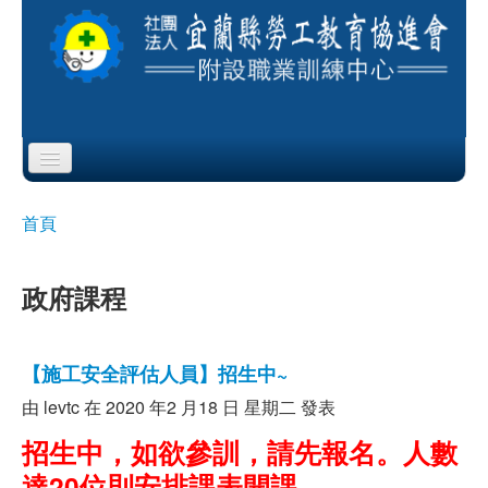
Skip to content
Skip to navigation
首頁
首頁
您在這裡
協會簡介
政府課程
服務項目
公布欄
【施工安全評估人員】招生中~
由
levtc
在 2020 年2 月18 日 星期二 發表
課程公告
招生中，如欲參訓，請先報名。人數
即測即評
達20位則安排課表開課