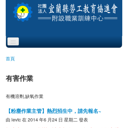
Skip to content
Skip to navigation
首頁
首頁
您在這裡
協會簡介
有害作業
服務項目
公布欄
有機溶劑,缺氧作業
課程公告
【粉塵作業主管】熱烈招生中，請先報名~
由
levtc
在 2014 年6 月24 日 星期二 發表
即測即評