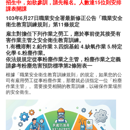
招生中，如欲參訓，請先報名。人數達15位則安排
課表開課
職安測驗
103年6月27日職業安全署最新修正公告「職業安全
交通位置
衛生教育訓練規則」第11條規定
雇主對擔任下列作業之勞工，應於事前使其接受有
線上報名
害作業主管之安全衛生教育訓練。
1.有機溶劑 2.鉛作業 3.四烷基鉛 4.缺氧作業 5.特定
反應信箱
化學 6.粉塵作業。
依法規規定從事粉塵作業之主管，粉塵作業之定義
資安公告
請參考粉塵危害預防標準第2條附表一
根據「職業安全衛生教育訓練規則」的規定，如果您的公
司有雇用勞工從事粉塵作業，那麼就必須指定一位「粉塵
作業主管」。需要接受相關的教育訓練，以確保作業場所
的安全衛生。