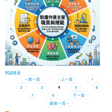
閱讀更多
關於【粉塵作業主管】熱烈招生中，請先報名~
« 第一頁
‹ 上一頁
1
頁面
2
3
4
5
6
7
8
下一頁 ›
最後一頁 »