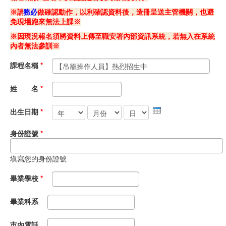
※請
務必
做確認動作，以利確認資料後，造冊呈送主管機關，也避
職安測驗
免現場跑來無法上課※
※因現況報名須將資料上傳至職安署內部資訊系統，若無入在系統
交通位置
內者無法參訓※
線上報名
課程名稱
*
反應信箱
姓 名
*
年
月份
日
資安公告
出生日期
*
身份證號
*
塡寫您的身份證號
畢業學校
*
畢業科系
市內電話