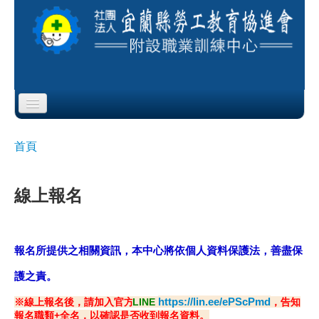
Skip to content
Skip to navigation
首頁
首頁
您在這裡
協會簡介
線上報名
服務項目
公布欄
報名所提供之相關資訊，本中心將依個人資料保護法，善盡保
課程公告
護之責
。
https://lin.ee/ePScPmd
※線上報名後，請加入官方
LINE
，告知
即測即評
報名職類+全名，以確認是否收到報名資料。