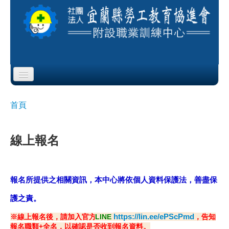
Skip to content
Skip to navigation
首頁
首頁
您在這裡
協會簡介
線上報名
服務項目
公布欄
報名所提供之相關資訊，本中心將依個人資料保護法，善盡保
課程公告
護之責
。
https://lin.ee/ePScPmd
※線上報名後，請加入官方
LINE
，告知
即測即評
報名職類+全名，以確認是否收到報名資料。