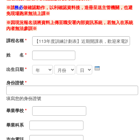
※請
務必
做確認動作，以利確認資料後，造冊呈送主管機關，也避
職安測驗
免現場跑來無法上課※
※因現況報名須將資料上傳至職安署內部資訊系統，若無入在系統
交通位置
內者無法參訓※
線上報名
課程名稱
*
反應信箱
姓 名
*
年
月份
日
資安公告
出生日期
*
身份證號
*
塡寫您的身份證號
畢業學校
*
畢業科系
市內電話