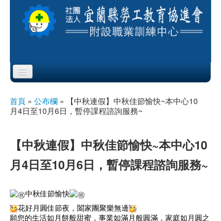
Skip to content
Skip to navigation
首頁
首頁
»
公布欄
»
【中秋連假】中秋佳節愉快~本中心10
您在這裡
月4日至10月6日，暫停課程諮詢服務~
協會簡介
服務項目
【中秋連假】中秋佳節愉快~本中心10
月4日至10月6日，暫停課程諮詢服務~
公布欄
課程公告
中秋佳節愉快
花好月圓佳節夜，闔家團聚樂無邊
即測即評
願您的生活如月餅般甜蜜，事業如滿月般圓滿，家庭如月圓之