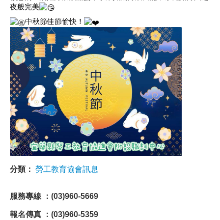
夜般完美
職安測驗
中秋節佳節愉快！
交通位置
線上報名
反應信箱
資安公告
分類：
勞工教育協會訊息
服務專線 ：(03)960-5669
報名傳真 ：(03)960-5359