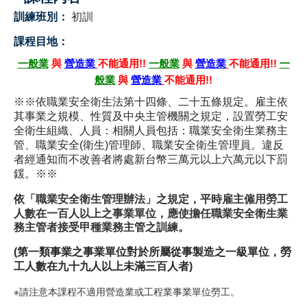
訓練班別：
初訓
職安測驗
課程目地：
交通位置
一般業
與
營造業
不能通用!!
一般業
與
營造業
不能通用!!
一
般業
與
營造業
不能通用!!
線上報名
※※依職業安全衛生法第十四條、二十五條規定。雇主依
其事業之規模、性質及中央主管機關之規定，設置勞工安
反應信箱
全衛生組織、人員：相關人員包括：職業安全衛生業務主
管、職業安全(衛生)管理師、職業安全衛生管理員。違反
資安公告
者經通知而不改善者將處新台幣三萬元以上六萬元以下罰
鍰。※※
「職業安全衛生管理辦法」之規定，平時雇主僱用勞工
依
人數在一百人以上之事業單位，應使擔任職業安全衛生業
務主管者接受甲種業務主管之訓練。
(第一類事業之事業單位對於所屬從事製造之一級單位，勞
工人數在九十九人以上未滿三百人者)
※請注意本課程不適用營造業或工程業事業單位勞工。