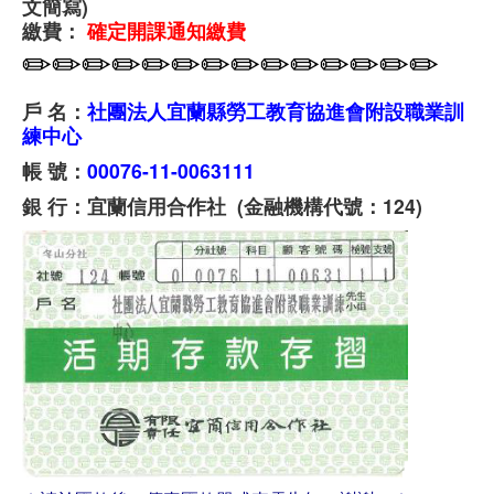
文簡寫)
繳費：
確定開課通知繳費
✏✏✏✏✏✏✏✏✏✏✏✏✏✏
戶 名：
社團法人宜蘭縣勞工教育協進會附設職業訓
練中心
帳 號：
00076-11-0063111
銀 行：宜蘭信用合作社 (金融機構代號：124)