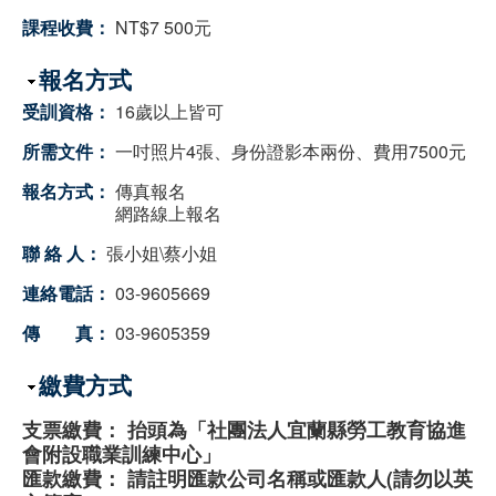
課程收費：
NT$7 500元
隱藏
報名方式
受訓資格：
16歲以上皆可
所需文件：
一吋照片4張、身份證影本兩份、費用7500元
報名方式：
傳真報名
網路線上報名
聯 絡 人：
張小姐\蔡小姐
連絡電話：
03-9605669
傳 真：
03-9605359
隱藏
繳費方式
支票繳費： 抬頭為「社團法人宜蘭縣勞工教育協進
會附設職業訓練中心」
匯款繳費： 請註明匯款公司名稱或匯款人(請勿以英