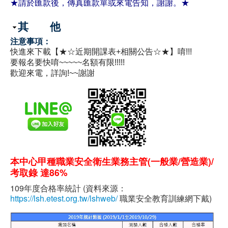
★請於匯款後，傳真匯款單或來電告知，謝謝。★
隱藏
其 他
注意事項：
快進來下載【★☆近期開課表+相關公告☆★】唷!!!
要報名要快唷~~~~~名額有限!!!!!
歡迎來電，詳詢!~~謝謝
本中心甲種職業安全衛生業務主管(一般業/營造業)/
考取錄 達86%
109年度合格率統計 (資料來源：
https://lsh.etest.org.tw/lshweb/
職業安全教育訓練網下戴)