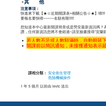
隱藏
其 他
注意事項：
快進來下載【★☆近期開課表+相關公告☆★】唷!!!
要報名要快唷~~~~~名額有限!!!!!
想知道本中心最新開課簡章或是勞安最新資訊嗎？為了
讚，任何新資訊您將不會錯過~請至臉書搜尋”宜蘭
若人數不足或人數額滿時，自動順延
開課前以簡訊通知，未接獲通知表示
課程分類：
安全衛生管理
危險機械操作
1 年 5 個月 以前由
levtc
送出