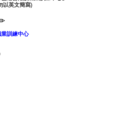
勿以英文簡寫)
✏
職業訓練中心
)