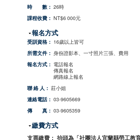
時 數：
26時
課程收費：
NT$6 000元
隱藏
報名方式
受訓資格：
16歲以上皆可
所需文件：
身份證影本、一寸照片三張、費用
報名方式：
電話報名
傳真報名
網路線上報名
聯 絡 人：
莊小姐
連絡電話：
03-9605669
傳 真：
03-9605359
隱藏
繳費方式
支票繳費： 抬頭為「社團法人宜蘭縣勞工教