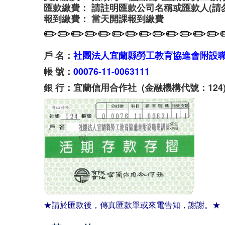
匯款繳費： 請註明匯款公司名稱或匯款人(請
報到繳費： 當天開課報到繳費
✏✏✏✏✏✏✏✏✏✏✏✏✏
戶 名：
社團法人宜蘭縣勞工教育協進會附設
帳 號：
00076-11-0063111
銀 行：宜蘭信用合作社 (金融機構代號：124
★請於匯款後，傳真匯款單或來電告知，謝謝。★