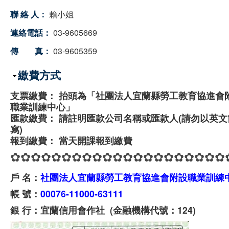
聯 絡 人：
賴小姐
連絡電話：
03-9605669
傳 真：
03-9605359
隱藏
繳費方式
支票繳費： 抬頭為「社團法人宜蘭縣勞工教育協進會
職業訓練中心」
匯款繳費： 請註明匯款公司名稱或匯款人(請勿以英文
寫)
報到繳費： 當天開課報到繳費
✿✿✿✿✿✿✿✿✿✿✿✿✿✿✿✿✿✿✿✿✿
戶 名：
社團法人宜蘭縣勞工教育協進會附設職業訓練
帳 號：
00076-11000-63111
銀 行：宜蘭信用會作社 (金融機構代號：124)