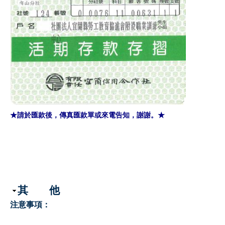
★請於匯款後，傳真匯款單或來電告知，謝謝。★
隱藏
其 他
注意事項：