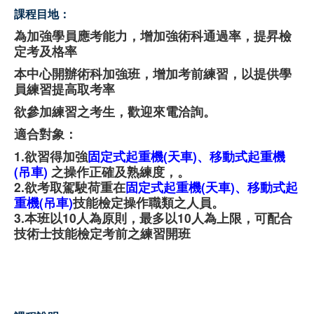
課程目地：
職安測驗
為加強學員應考能力，增加強術科通過率，提昇檢
定考及格率
交通位置
本中心開辦術科加強班，增加考前練習，以提供學
線上報名
員練習提高取考率
欲參加練習之考生，歡迎來電洽詢。
反應信箱
適合對象：
資安公告
1.欲習得加強
固定式起重機(天車)、移動式起重機
(吊車)
之操作正確及熟練度，。
2.欲考取駕駛荷重在
固定式起重機(天車)、移動式起
重機(吊車)
技能檢定操作職類之人員。
3.本班以10人為原則，最多以10人為上限，可配合
技術士技能檢定考前之練習開班