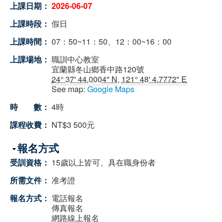
上課日期：
2026-06-07
上課時段：
假日
上課時間：
07：50~11：50、12：00~16：00
上課場地：
職訓中心教室
宜蘭縣冬山鄉香中路120號
24° 37' 44.0004" N
,
121° 48' 4.7772" E
See map:
Google Maps
時 數：
4時
課程收費：
NT$3 500元
隱藏
報名方式
受訓資格：
15歲以上皆可、具在職身份者
所需文件：
准考證
報名方式：
電話報名
傳真報名
網路線上報名