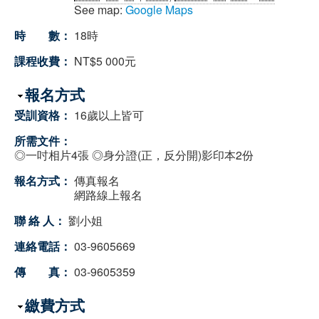
See map:
Google Maps
時 數：
18時
課程收費：
NT$5 000元
隱藏
報名方式
受訓資格：
16歲以上皆可
所需文件：
◎一吋相片4張 ◎身分證(正，反分開)影印本2份
報名方式：
傳真報名
網路線上報名
聯 絡 人：
劉小姐
連絡電話：
03-9605669
傳 真：
03-9605359
隱藏
繳費方式