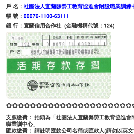
戶 名：
社團法人宜蘭縣勞工教育協進會附設職業訓練
帳 號：
00076-1100-63111
銀 行：宜蘭信用合作社 (金融機構代號：124)
✿✿✿✿✿✿✿✿✿✿✿✿✿✿✿✿✿✿✿✿✿
支票繳費： 抬頭為「社團法人宜蘭縣勞工教育協進會
職業訓中心」
匯款繳費： 請註明匯款公司名稱或匯款人(請勿以英文