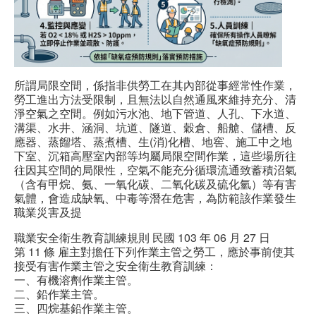
所謂局限空間，係指非供勞工在其內部從事經常性作業，
勞工進出方法受限制，且無法以自然通風來維持充分、清
淨空氣之空間。例如污水池、地下管道、人孔、下水道、
溝渠、水井、涵洞、坑道、隧道、穀倉、船艙、儲槽、反
應器、蒸餾塔、蒸煮槽、生(消)化槽、地窖、施工中之地
下室、沉箱高壓室內部等均屬局限空間作業，這些場所往
往因其空間的局限性，空氣不能充分循環流通致蓄積沼氣
（含有甲烷、氨、一氧化碳、二氧化碳及硫化氫）等有害
氣體，會造成缺氧、中毒等潛在危害，為防範該作業發生
職業災害及提
職業安全衛生教育訓練規則 民國 103 年 06 月 27 日
第 11 條 雇主對擔任下列作業主管之勞工，應於事前使其
接受有害作業主管之安全衛生教育訓練：
一、有機溶劑作業主管。
二、鉛作業主管。
三、四烷基鉛作業主管。