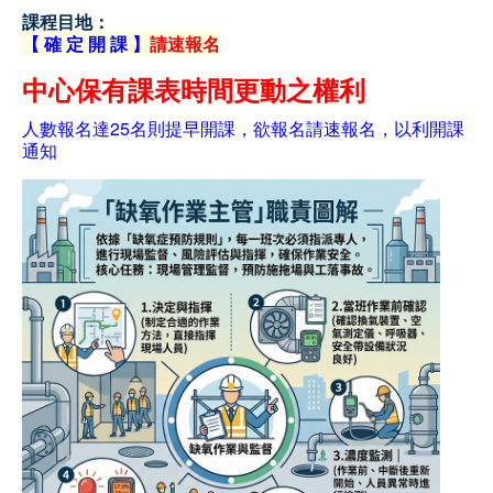
課程目地：
職安測驗
【 確 定 開 課 】
請速報名
中心保有課表時間更動之權利
交通位置
人數報名達25名則提早開課，欲報名請速報名，以利開課
線上報名
通知
反應信箱
資安公告