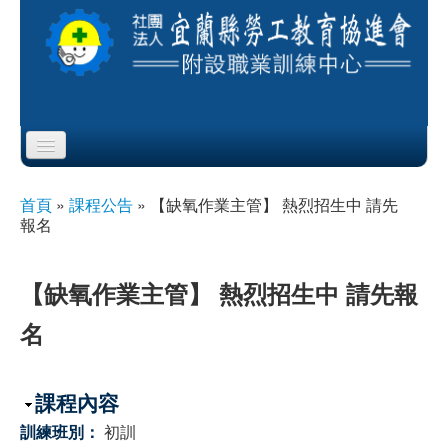
Skip to content
Skip to navigation
首頁
首頁
»
課程公告
»
【缺氧作業主管】 熱烈招生中 請先
您在這裡
報名
協會簡介
服務項目
【缺氧作業主管】 熱烈招生中 請先報
名
公布欄
課程公告
隱藏
課程內容
即測即評
訓練班別：
初訓