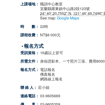
上課場地：
職訓中心教室
宜蘭縣羅東鎮中山路2段123號
24° 40' 20.7552" N
,
121° 46' 49.7496" 
See map:
Google Maps
時 數：
22時
課程收費：
NT$8 000元
隱藏
報名方式
受訓資格：
16歲以上皆可
所需文件：
身份證影本、一寸照片三張、費用800
報名方式：
電話報名
傳真報名
網路線上報名
聯 絡 人：
莊小姐
連絡電話：
03-9605669
傳 真：
03-9605359