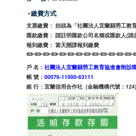
隱藏
繳費方式
支票繳費： 抬頭為「社團法人宜蘭縣勞工教
匯款繳費： 請註明匯款公司名稱或匯款人(請
報到繳費： 當天開課報到繳費
✏
✏
✏
✏
✏
✏
✏
✏
✏
✏
✏
✏
✏
戶 名：
社團法人宜蘭縣勞工教育協進會附設
帳 號：
00076-11000-63111
銀 行：宜蘭信用合作社 (金融機構代號：124