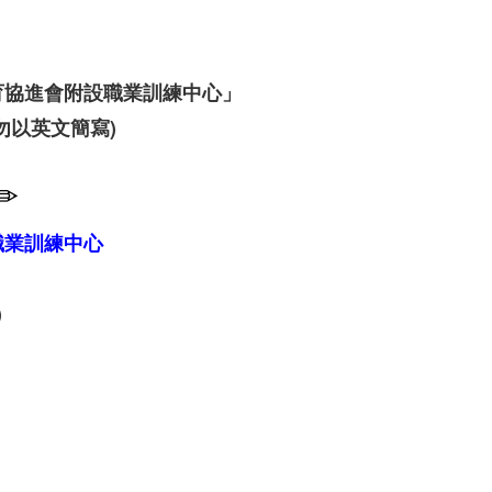
育協進會附設職業訓練中心」
勿以英文簡寫)
✏
職業訓練中心
)