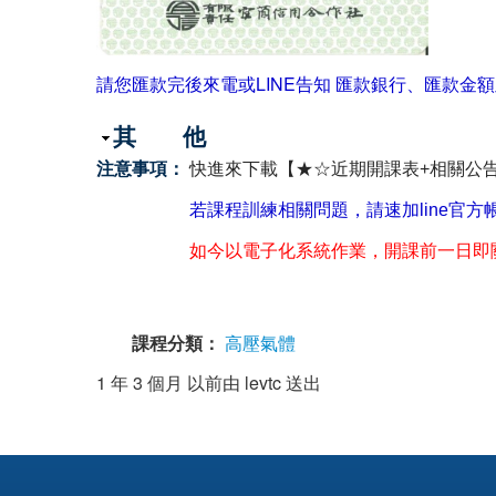
請您匯款完後來電或LINE告知 匯款銀行、匯款金額
隱藏
其 他
注意事項：
快進來下載【★☆近期開課表+相關公告☆
若課程訓練相關問題，請速加line官方
如今以電子化系統作業，開課前一日即
課程分類：
高壓氣體
1 年 3 個月 以前由
levtc
送出