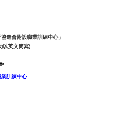
育協進會附設職業訓練中心」
勿以英文簡寫)
✏
職業訓練中心
)