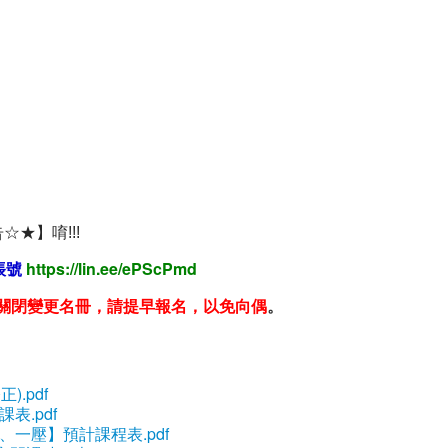
★】唷!!!
https://lin.ee/ePScPmd
帳號
關閉變更名冊，請提早報名，以免向偶
。
.pdf
表.pdf
、一壓】預計課程表.pdf