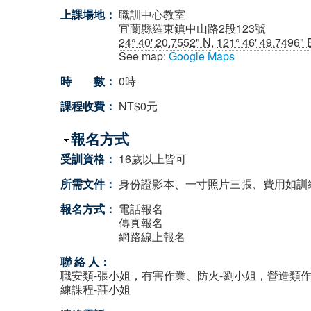
上課場地：
職訓中心教室
宜蘭縣羅東鎮中山路2段123號
24° 40' 20.7552" N
,
121° 46' 49.7496" 
See map:
Google Maps
時 數：
0時
課程收費：
NT$0元
隱藏
報名方式
受訓資格：
16歲以上皆可
所需文件：
身份證影本、一寸照片三張、費用如訓
報名方式：
電話報名
傳真報名
網路線上報名
聯 絡 人：
職安類-張小姐，有害作業、防火-劉小姐，營造類作
練課程-莊小姐