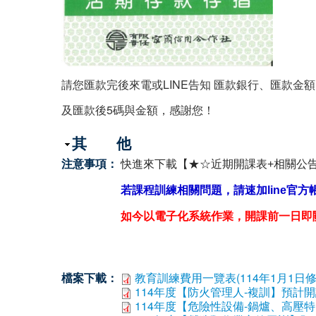
請您匯款完後來電或LINE告知 匯款銀行、匯款金額
及匯款後5碼與金額，感謝您！
隱藏
其 他
注意事項：
快進來下載【★☆近期開課表+相關公告☆
若課程訓練相關問題，請速加line官方
如今以電子化系統作業，開課前一日即
檔案下載：
教育訓練費用一覽表(114年1月1日修正)
114年度【防火管理人-複訓】預計開課
114年度【危險性設備-鍋爐、高壓特