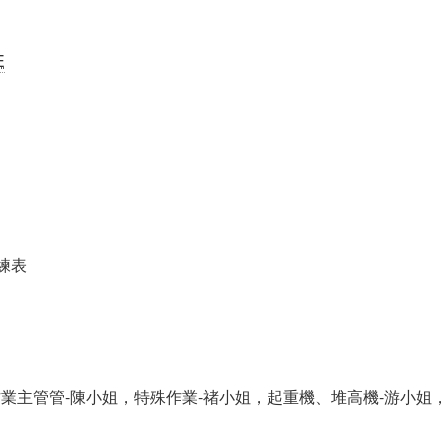
E
練表
業主管管-陳小姐，特殊作業-禇小姐，起重機、堆高機-游小姐