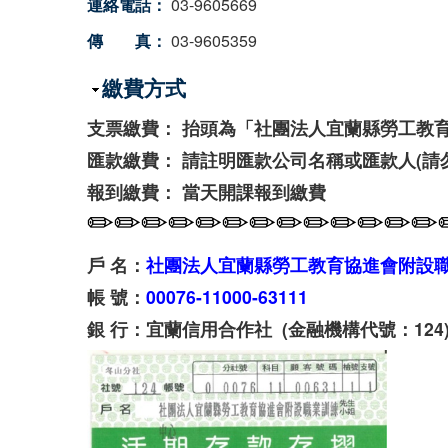
連絡電話：
03-9605669
傳 真：
03-9605359
隱藏
繳費方式
支票繳費： 抬頭為「社團法人宜蘭縣勞工教
匯款繳費： 請註明匯款公司名稱或匯款人(請
報到繳費： 當天開課報到繳費
✏
✏
✏
✏
✏
✏
✏
✏
✏
✏
✏
✏
✏
戶 名：
社團法人宜蘭縣勞工教育協進會附設
帳 號：
00076-11000-63111
銀 行：宜蘭信用合作社 (金融機構代號：124