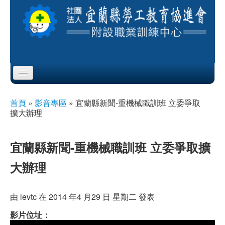
Skip to content
Skip to navigation
首頁
首頁
»
影音專區
»
宜蘭縣新聞-重機械職訓班 立委爭取
您在這裡
擴大辦理
協會簡介
服務項目
宜蘭縣新聞-重機械職訓班 立委爭取擴
大辦理
公布欄
課程公告
由
levtc
在 2014 年4 月29 日 星期二 發表
影片位址：
即測即評