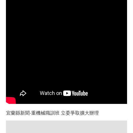
職安測驗
交通位置
線上報名
反應信箱
資安公告
宜蘭縣新聞-重機械職訓班 立委爭取擴大辦理