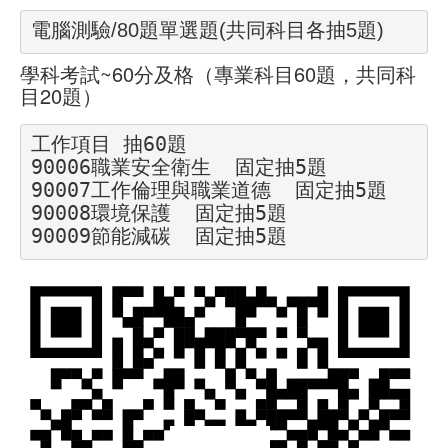
職安測驗
電腦測驗/80題單選題(共同科目各抽5題)
學科考試~60分及格（專業科目60題，共同科
交通位置
目20題）
線上報名
工作項目 抽60題

90006職業安全衛生
  固定抽5題

反應信箱
90007工作倫理與職業道德  固定抽5題

90008環境保護  固定抽5題

資安公告
90009節能減碳  固定抽5題