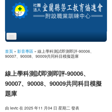
Skip to content
Skip to navigation
首頁
首頁
»
影音專區
»
線上學科測試即測即評-90006、
您在這裡
90007、90008、90009共同科目模擬題庫
協會簡介
服務項目
線上學科測試即測即評-90006、
90007、90008、90009共同科目模擬
公布欄
題庫
課程公告
即測即評
由
levtc
在 2025 年11 月04 日 星期二 發表