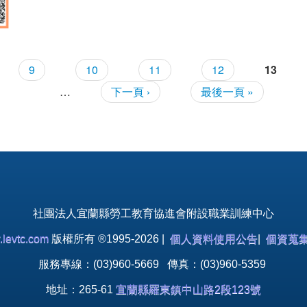
產業人才投資方案」在職訓練課程
9
10
11
12
13
…
下一頁 ›
最後一頁 »
社團法人宜蘭縣勞工教育協進會附設職業訓練中心
levtc.com
版權所有 ®1995-2026 |
個人資料使用公告
|
個資蒐
服務專線：(03)960-5669 傳真：(03)960-5359
地址：265-61
宜蘭縣羅東鎮中山路2段123號