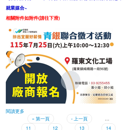
就業媒合~
職安測驗
相關附件如附件(請往下滑)
交通位置
線上報名
反應信箱
資安公告
閱讀更多
關於【就業媒合】115年7月份，歡迎廠商免費刊登
徵才訊息，就業媒合~
« 第一頁
‹ 上一頁
…
頁面
11
12
13
14