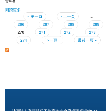
資料!!
職安測驗
閱讀更多
關於【103年度第二梯次工地主任評定考試-試題 / 參
考答案相關資料!!】
« 第一頁
‹ 上一頁
…
頁面
交通位置
266
267
268
269
線上報名
270
271
272
273
274
下一頁 ›
最後一頁 »
反應信箱
資安公告