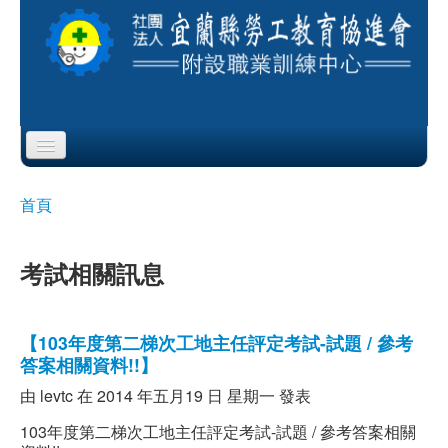
Skip to content
Skip to navigation
首頁
首頁
您在這裡
協會簡介
考試相關訊息
服務項目
公布欄
【103年度第二梯次工地主任評定考試-試題 / 參考
答案相關資料!!】
課程公告
由
levtc
在 2014 年五月19 日 星期一 發表
即測即評
103年度第二梯次工地主任評定考試-試題 / 參考答案相關