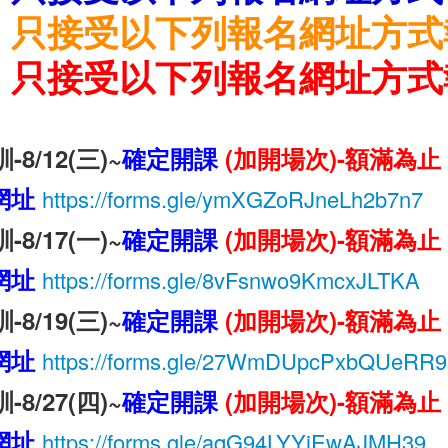
！只接受以下列報名網址方式
！只接受以下列報名網址方式
-8/12(三)~
確定開課
(加開場次)-額滿為止
網址
https://forms.gle/ymXGZoRJneLh2b7n7
-8/17(一)~
確定開課
(加開場次)-額滿為止
網址
https://forms.gle/8vFsnwo9KmcxJLTKA
-8/19(三)~
確定開課
(加開場次)-額滿為止
網址
https://forms.gle/27WmDUpcPxbQUeRR9
-8/27(四)~
確定開課
(加開場次)-額滿為止
網址
https://forms.gle/aqG94LYYiEwAJMH39