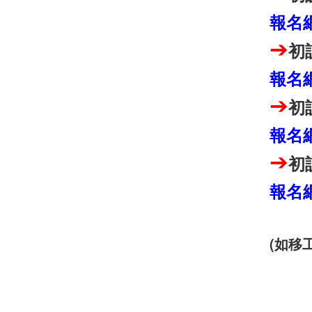
報名
➔
初訓
報名
➔
初訓
報名
➔
初訓
報名
(如移