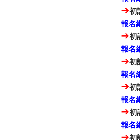
➔
初訓
報名
➔
初訓
報名
➔
初訓
報名
➔
初訓
報名
➔
初訓
報名
➔
初訓