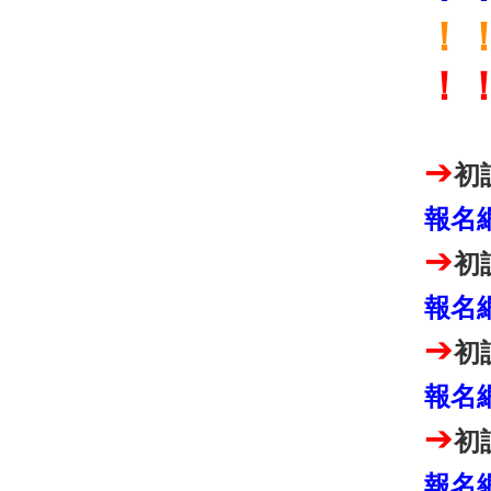
！
！
➔
初訓
報名
➔
初訓
報名
➔
初訓
報名
➔
初訓
報名