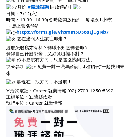
7月份
#職涯諮詢
開放預約中
職安測驗
日期：7/12(六)
時間：13:30~16:30(各時段開放預約，每場次1小時)
交通位置
→ 馬上報名預約
https://forms.gle/Vhsmm5DSoaEjCgNb7
線上報名
還在迷惘人生該往哪走？
履歷怎麼寫才有料？
轉職不知道轉去哪？
反應信箱
覺得自己什麼都會，又好像哪裡不對？
你不是沒有方向，只是還沒找到方法。
快來參加
免費一對一職涯諮詢，我們陪你一起找到未
資安公告
來！
趁現在，找方向，不迷航！
※洽詢電話：Career 就業情報 (02) 2703-1250 #392
主辦單位：宜蘭縣政府
執行單位：
Career 就業情報