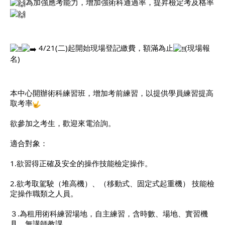
為加強應考能力，增加強術科通過率，提昇檢定考及格率
職安測驗
交通位置
4/21(二)起開始現場登記繳費，額滿為止
(現場報
名)
線上報名
反應信箱
本中心開辦術科練習班，增加考前練習，以提供學員練習提高
取考率
資安公告
欲參加之考生，歡迎來電洽詢。
適合對象：
1.欲習得正確及安全的操作技能檢定操作。
2.欲考取駕駛（堆高機）、（移動式、固定式起重機） 技能檢
定操作職類之人員。
３.為租用術科練習場地，自主練習，含時數、場地、實習機
具，無講師教課。