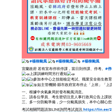
#楊柳颱風
#楊柳颱風
#楊柳颱風
宜蘭政府 若有宣布停班停課，當日則停課、停考。
#停
上課訓練時間另行通知
參加本中心之技能檢定考試、職業安全衛生教育
如主管機關-縣市政府宣布停止「上班」「上
一、根據中央氣象局於發布颱風消息。
二、請各位學員、考生密切注意人事行政局公告上課狀況
三、多一分防颱準備，少一分颱風損失，本中心關心您
考試相關問題請加LINE詢問考試資訊
https://lin.ee