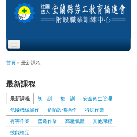
Skip to content
Skip to navigation
首頁
首頁
»
最新課程
您在這裡
協會簡介
最新課程
服務項目
最新課程
(作用中頁籤)
初 訓
複 訓
安全衛生管理
公布欄
危險機械操作
危險設備操作
特殊作業
課程公告
有害作業
營造作業
高壓氣體
其他課程
即測即評
技能檢定