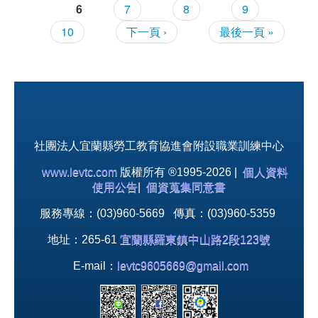
6
7
8
9
10
下一頁 ›
最後一頁 »
社團法人宜蘭縣勞工教育協進會附設職業訓練中心
www.levtc.com
版權所有 ®1995-2026 |
個人資料
使用公告
|
個資蒐集同意書
服務專線：(03)960-5669 傳真：(03)960-5359
地址：265-61
宜蘭縣羅東鎮中山路2段123號
E-mail：
levtc9605669@gmail.com