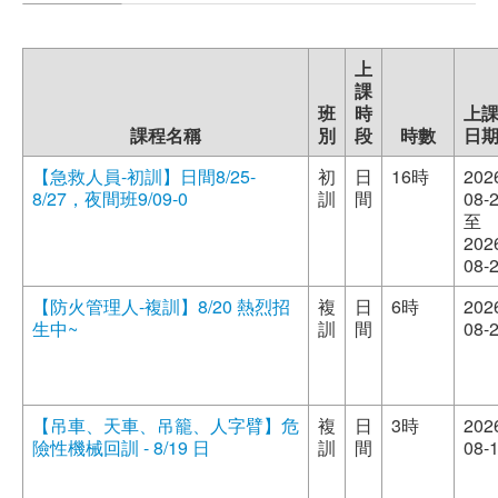
職安測驗
上
交通位置
課
班
時
上
課程名稱
別
段
時數
日
線上報名
【急救人員-初訓】日間8/25-
初
日
16時
202
反應信箱
8/27，夜間班9/09-0
訓
間
08-
至
202
資安公告
08-
【防火管理人-複訓】8/20 熱烈招
複
日
6時
202
生中~
訓
間
08-
【吊車、天車、吊籠、人字臂】危
複
日
3時
202
險性機械回訓 - 8/19 日
訓
間
08-