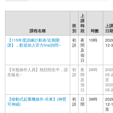
職安測驗
上
交通位置
課
班
時
上
課程名稱
別
段
時數
日
線上報名
【115年度訓練計劃表/近期開
初
夜
10時
202
反應信箱
課】，歡迎加入官方line詢問~
訓
間
12-
及
假
資安公告
日
【吊籠操作人員】熱烈招生中，請
初
夜
26時
202
先報名~
訓
間
05-
及
至
假
202
日
05-
【移動式起重機操作-吊車】(伸臂
初
日
38時
202
可伸縮)
訓
間
12-
至