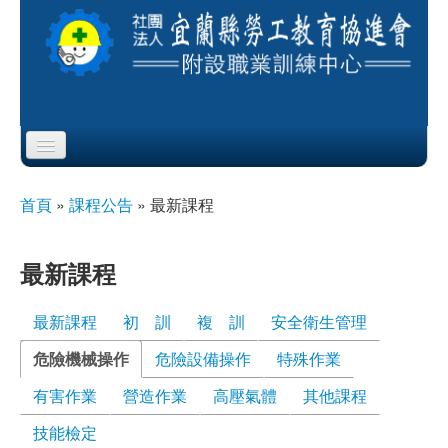
Skip to content
Skip to navigation
首頁
首頁
»
課程公告
»
最新課程
您在這裡
協會簡介
最新課程
服務項目
最新課程
初 訓
複 訓
安全衛生管理
公布欄
危險機械操作
(作用中頁籤)
危險設備操作
特殊作業
課程公告
有害作業
營造作業
高壓氣體
其他課程
即測即評
技能檢定