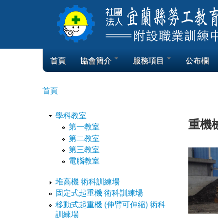
Skip to content
Skip to navigation
首頁
協會簡介
服務項目
公布欄
首頁
您在這裡
學科教室
重機
第一教室
第二教室
第三教室
電腦教室
堆高機 術科訓練場
固定式起重機 術科訓練場
移動式起重機 (伸臂可伸縮) 術科
訓練場