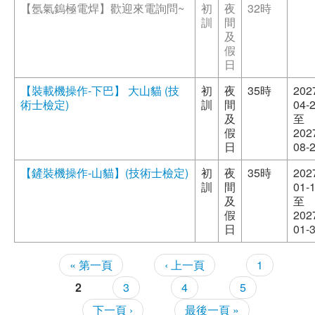
【氬氣鎢極電焊】歡迎來電詢問~
初
夜
32時
訓
間
及
假
日
【裝載機操作-下巴】 大山貓 (技
初
夜
35時
202
術士檢定)
訓
間
04-
及
至
假
202
日
08-
【鏟裝機操作-山貓】(技術士檢定)
初
夜
35時
202
訓
間
01-
及
至
假
202
日
01-
頁面
« 第一頁
‹ 上一頁
1
2
3
4
5
下一頁 ›
最後一頁 »