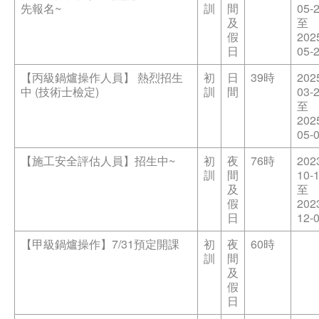
先報名~
訓
間
05-
及
至
假
202
日
05-
【丙級鍋爐操作人員】 熱烈招生
初
日
39時
202
中 (技術士檢定)
訓
間
03-
至
202
05-
【施工安全評估人員】招生中~
初
夜
76時
202
訓
間
10-
及
至
假
202
日
12-
【甲級鍋爐操作】7/31預定開課
初
夜
60時
訓
間
及
假
日