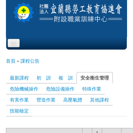
Skip to content
Skip to navigation
首頁
首頁
»
課程公告
您在這裡
協會簡介
最新課程
初 訓
複 訓
安全衛生管理
(作用中頁
籤)
服務項目
危險機械操作
危險設備操作
特殊作業
公布欄
有害作業
營造作業
高壓氣體
其他課程
技能檢定
課程公告
即測即評