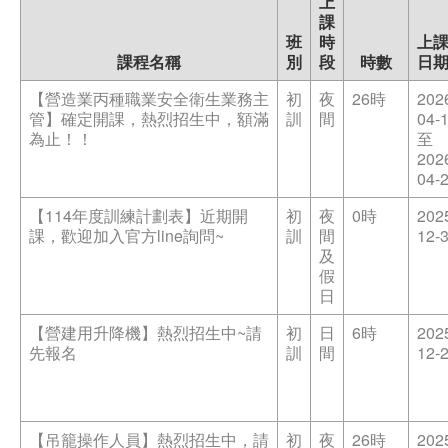
上
課
職安測驗
班
時
上
課程名稱
別
段
時數
日
交通位置
【營造業丙種職業安全衛生業務主
初
夜
26時
202
管】確定開課，熱烈招生中，額滿
訓
間
04-
線上報名
為止！！
至
202
反應信箱
04-
【114年度訓練計劃表】近期開
初
夜
0時
202
資安公告
課，歡迎加入官方line詢問~
訓
間
12-
及
假
日
【營建用升降機】熱烈招生中~請
初
日
6時
202
先報名
訓
間
12-
【吊籠操作人員】熱烈招生中，請
初
夜
26時
202