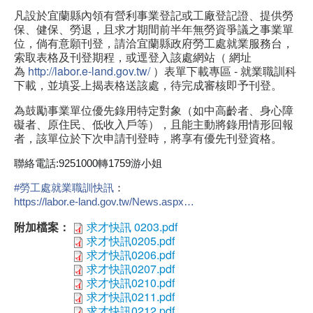
凡設於宜蘭縣內領有營利事業登記或工廠登記證、提供勞
保、健保、勞退，且求才期間前半年無勞資爭議之事業單
位，倘有意願刊登，請洽宜蘭縣政府勞工處就業服務台，
索取表格及刊登期程，或逕登入該處網站（ 網址
為
http://labor.e-land.gov.tw/
）表單下載專區 - 就業職訓科
下載，並填妥上揭表格送該處，待完成審核即予刊登。
為鼓勵事業單位優先錄用特定對象（如中高齡者、身心障
礙者、原住民、低收入戶等），且能主動將錄用情形回報
者，該單位於下次申請刊登時，將享有優先刊登資格。
聯絡電話:9251000轉1759游小姐
#
勞工處就業職訓快訊
：
https://labor.e-land.gov.tw/News.aspx…
附加檔案：
求才快訊 0203.pdf
求才快訊0205.pdf
求才快訊0206.pdf
求才快訊0207.pdf
求才快訊0210.pdf
求才快訊0211.pdf
求才快訊0212.pdf