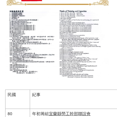
民國
紀事
80
年初籌組
宜蘭縣勞工幹部聯誼會