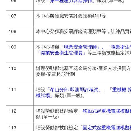
106
增設
「第一種壓力容器操作」
職類 (單一級)
107
本中心榮獲職安署評鑑技術類甲等
108
本中心榮獲職安署評鑑管理類甲等，訓練品質
109
本中心增辦
「職業安全管理師」、「職業衛生
「職業安全衛生管理員」
等三職類技能檢定試
110
辦理勞動部北基宜花金馬分署-產業人才投資
委辦-充電起飛計劃
111
增設
「冬山分部-即測即評考試」
、
「重機械-
機試場」
職類 (單一級)、
112
增設勞動部技能檢定「
移動式起重機電腦模擬
類 (單一級)
113
增設勞動部技能檢定「
固定式起重機電腦模擬