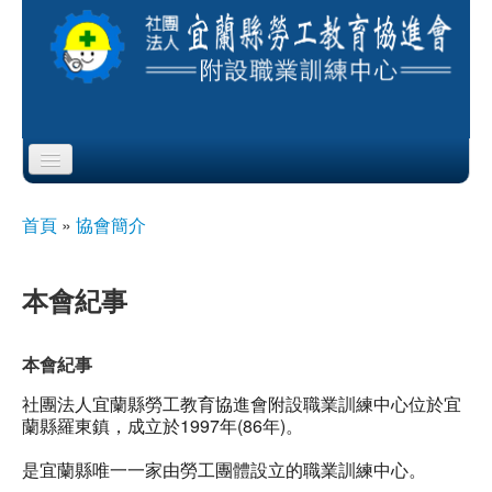
Skip to content
Skip to navigation
首頁
首頁
»
協會簡介
您在這裡
協會簡介
本會紀事
服務項目
本會紀事
公布欄
社團法人宜蘭縣勞工教育協進會附設職業訓練中心位於宜
課程公告
蘭縣羅東鎮，成立於1997年(86年)。
是宜蘭縣唯一一家由勞工團體設立的職業訓練中心。
即測即評