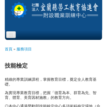
Skip to content
Skip to navigation
首頁
首頁
»
服務項目
您在這裡
協會簡介
技能檢定
服務項目
精緻的專業訓練課程，掌握教育目標，奠定全人教育基
公布欄
礎。
課程公告
為實現專業教育目標，把握「德育為本、群育為先、智
育、體育、美育因材施教」的教育方向。
即測即評
◎本中心通過勞動部技能檢定中心多項術科檢定場地（合