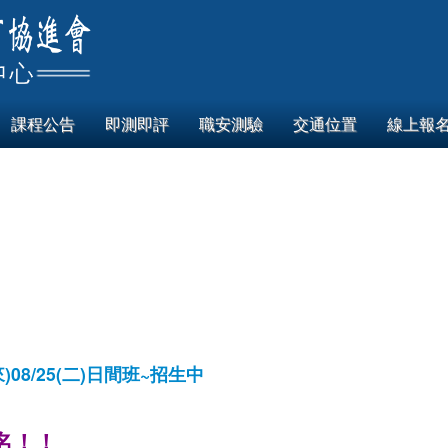
課程公告
即測即評
職安測驗
交通位置
線上報
8/25(二)日間班~招生中
名！！