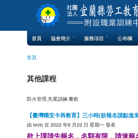
Skip to content
Skip to navigation
首頁
協會簡介
服務項目
公布欄
首頁
您在這裡
其他課程
防火管理,失業訓練,
餐飲
【臺灣職安卡再教育】三小時(欲報名請點進來)0
由
levtc
在 2022 年8 月22 日 星期一 發表
欲上課請先報名，名額有限，請速報