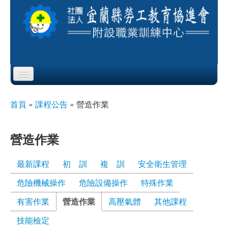
Skip to content
Skip to navigation
首頁
首頁
»
課程公告
»
營造作業
您在這裡
協會簡介
營造作業
服務項目
最新課程
初 訓
複 訓
安全衛生管理
公布欄
危險機械操作
危險設備操作
特殊作業
課程公告
有害作業
營造作業
(作用中頁籤)
高壓氣體
其他課程
即測即評
技能檢定