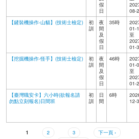
假
202
日
08-
【鏟裝機操作-山貓】(技術士檢定)
初
夜
35時
202
訓
間
01-
及
至
假
202
日
01-
【挖掘機操作-怪手】(技術士檢定)
初
夜
46時
202
訓
間
01-
及
至
假
202
日
01-
【臺灣職安卡】六小時(欲報名請
初
日
6時
202
勿點立刻報名)日間班
訓
間
12-
頁面
1
2
3
下一頁 ›