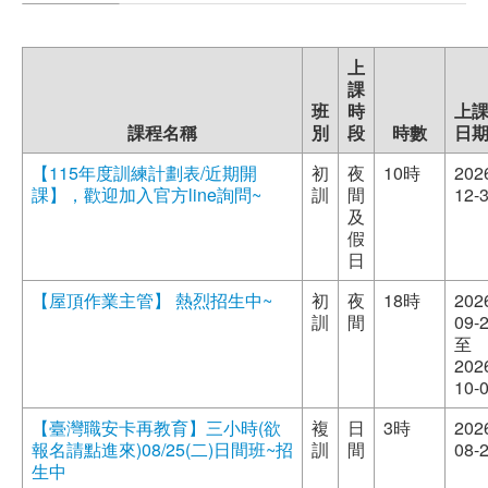
職安測驗
上
交通位置
課
班
時
上
課程名稱
別
段
時數
日
線上報名
【115年度訓練計劃表/近期開
初
夜
10時
202
反應信箱
課】，歡迎加入官方line詢問~
訓
間
12-
及
假
資安公告
日
【屋頂作業主管】 熱烈招生中~
初
夜
18時
202
訓
間
09-
至
202
10-
【臺灣職安卡再教育】三小時(欲
複
日
3時
202
報名請點進來)08/25(二)日間班~招
訓
間
08-
生中