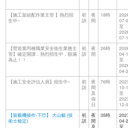
【施工架組配作業主管 】熱烈招
初
夜
18時
202
生中~
訓
間
07-
至
202
07-
【營造業丙種職業安全衛生業務主
初
夜
26時
202
管】確定開課，熱烈招生中，額滿
訓
間
04-
為止！！
至
202
04-
【施工安全評估人員】招生中~
初
夜
76時
202
訓
間
10-
及
至
假
202
日
12-
【裝載機操作-下巴】 大山貓 (技
初
夜
35時
202
術士檢定)
訓
間
04-
及
至