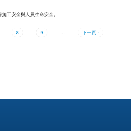
保施工安全與人員生命安全。
8
9
…
下一頁 ›