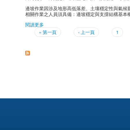
邊坡作業因涉及地形高低落差、土壤穩定性與氣候
相關作業之人員須具備：邊坡穩定與支撐結構基本
閱讀更多
關於【邊坡作業安全作業】教育訓練
« 第一頁
‹ 上一頁
1
頁面