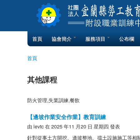
Skip to content
Skip to navigation
首頁
協會簡介
服務項目
公布欄
首頁
您在這裡
其他課程
防火管理,失業訓練,
餐飲
【邊坡作業安全作業】教育訓練
由
levtc
在 2025 年11 月20 日 星期四 發表
針對從事土方開挖、邊坡整地、擋土設施施工等相