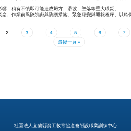
影響，稍有不慎即可能造成坍方、滑坡、墜落等重大職災。
概念、作業前風險辨識與防護措施、緊急應變與通報程序、以確
2
3
4
5
6
7
最後一頁 »
社團法人宜蘭縣勞工教育協進會附設職業訓練中心