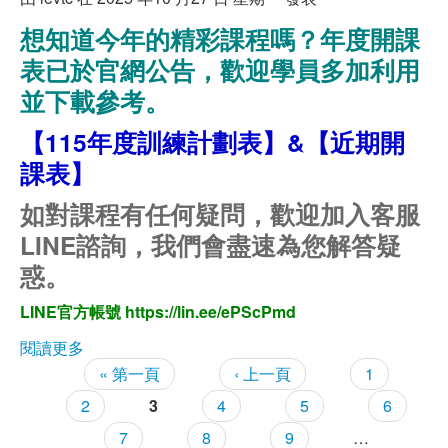
職安測驗
想知道今年的精彩課程嗎？年度開課
表已於官網公告，歡迎學員多加利用
交通位置
並下載參考。
線上報名
【115年度訓練計劃表】&【近期開
課表】
反應信箱
如對課程有任何疑問，歡迎加入客服
資安公告
LINE諮詢，我們會盡速為您解答疑
惑。
LINE官方帳號
https://lin.ee/ePScPmd
閱讀更多
關於【115年度訓練計劃表/近期開課】，歡迎加入
官方line詢問~
« 第一頁
‹ 上一頁
1
頁面
2
3
4
5
6
7
8
9
…