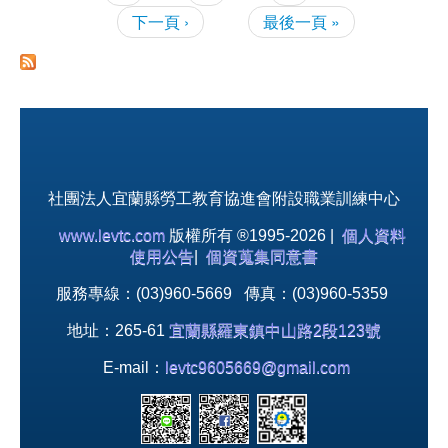
下一頁 ›
最後一頁 »
社團法人宜蘭縣勞工教育協進會附設職業訓練中心
www.levtc.com
版權所有 ®1995-2026 |
個人資料
使用公告
|
個資蒐集同意書
服務專線：(03)960-5669 傳真：(03)960-5359
地址：265-61
宜蘭縣羅東鎮中山路2段123號
E-mail：
levtc9605669@gmail.com